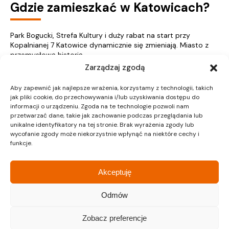
Gdzie zamieszkać w Katowicach?
Park Bogucki, Strefa Kultury i duży rabat na start przy
Kopalnianej 7 Katowice dynamicznie się zmieniają. Miasto z
przemysłową historią...
Zarządzaj zgodą
Więcej
Aby zapewnić jak najlepsze wrażenia, korzystamy z technologii, takich
jak pliki cookie, do przechowywania i/lub uzyskiwania dostępu do
informacji o urządzeniu. Zgoda na te technologie pozwoli nam
przetwarzać dane, takie jak zachowanie podczas przeglądania lub
unikalne identyfikatory na tej stronie. Brak wyrażenia zgody lub
« Poprzednie
1
…
13
14
15
16
17
…
37
Następne »
wycofanie zgody może niekorzystnie wpłynąć na niektóre cechy i
funkcje.
Akceptuję
Nieruchomości Kraków
Odmów
Mieszkania na sprzedaż Kraków
Zobacz preferencje
Nieruchomości Gliwice