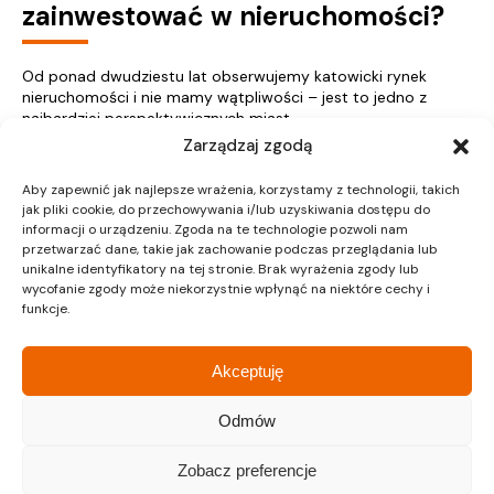
zainwestować w nieruchomości?
Od ponad dwudziestu lat obserwujemy katowicki rynek
nieruchomości i nie mamy wątpliwości – jest to jedno z
najbardziej perspektywicznych miast...
Zarządzaj zgodą
Więcej
Aby zapewnić jak najlepsze wrażenia, korzystamy z technologii, takich
jak pliki cookie, do przechowywania i/lub uzyskiwania dostępu do
informacji o urządzeniu. Zgoda na te technologie pozwoli nam
przetwarzać dane, takie jak zachowanie podczas przeglądania lub
unikalne identyfikatory na tej stronie. Brak wyrażenia zgody lub
« Poprzednie
1
…
14
15
16
17
18
…
37
Następne »
wycofanie zgody może niekorzystnie wpłynąć na niektóre cechy i
funkcje.
Akceptuję
Nieruchomości Kraków
Odmów
Mieszkania na sprzedaż Kraków
Zobacz preferencje
Nieruchomości Gliwice