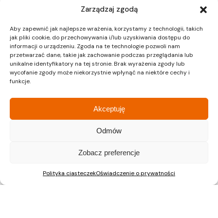
Zarządzaj zgodą
Warszawie lub na Śląsku?
Aby zapewnić jak najlepsze wrażenia, korzystamy z technologii, takich
Sprawdź nasze najnowsze inwestycje i skontaktuj
jak pliki cookie, do przechowywania i/lub uzyskiwania dostępu do
się z nami, aby dowiedzieć się więcej. Z
informacji o urządzeniu. Zgoda na te technologie pozwoli nam
przetwarzać dane, takie jak zachowanie podczas przeglądania lub
przyjemnością odpowiemy na wszystkie pytania i
unikalne identyfikatory na tej stronie. Brak wyrażenia zgody lub
pomożemy w wyborze idealnego mieszkania.
wycofanie zgody może niekorzystnie wpłynąć na niektóre cechy i
funkcje.
Akceptuję
Odmów
Staw Płaszowski II, Kraków
Zobacz preferencje
ŚwiatoVida, Warszawa
Polityka ciasteczek
Oświadczenie o prywatności