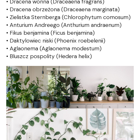
• Dracena wonna (Draceaena fragrans)
• Dracena obrzeżona (Draceaena marginata)
• Zielistka Sternberga (Chlorophytum comosum)
• Anturium Andreego (Anthurium andraenum)
• Fikus benjamina (Ficus benjamina)
• Daktylowiec niski (Phoenix roebelenii)
• Aglaonema (Aglaonema modestum)
• Bluszcz pospolity (Hedera helix)