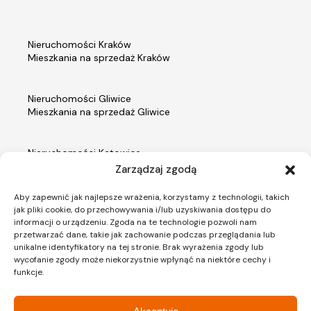
Nieruchomości Kraków
Mieszkania na sprzedaż Kraków
Nieruchomości Gliwice
Mieszkania na sprzedaż Gliwice
Nieruchomości Katowice
Mieszkania na sprzedaż Katowice
Zarządzaj zgodą
Aby zapewnić jak najlepsze wrażenia, korzystamy z technologii, takich
Nieruchomości Warszawa
jak pliki cookie, do przechowywania i/lub uzyskiwania dostępu do
Mieszkania na sprzedaż Warszawa
informacji o urządzeniu. Zgoda na te technologie pozwoli nam
przetwarzać dane, takie jak zachowanie podczas przeglądania lub
unikalne identyfikatory na tej stronie. Brak wyrażenia zgody lub
wycofanie zgody może niekorzystnie wpłynąć na niektóre cechy i
funkcje.
Materiały prezentowane na stronie internetowej ACTIV Investment mają charakter poglądowy,
a przedmiot zobowiązania dewelopera wynika z umowy stron oraz zatwierdzonej przez
właściwy organ dokumentacji projektowej, a także innych dokumentów, tj. prospektu
informacyjnego i standardu wykonania inwestycji oraz zawartych przez strony umów.
Roślinność, umeblowanie i wyposażenie mieszkań stanowią jedynie element aranżacji.