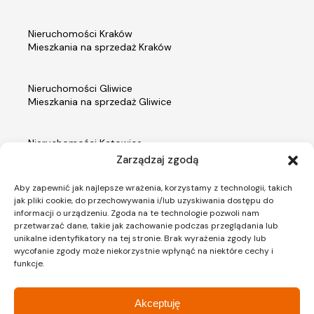
Nieruchomości Kraków
Mieszkania na sprzedaż Kraków
Nieruchomości Gliwice
Mieszkania na sprzedaż Gliwice
Nieruchomości Katowice
Mieszkania na sprzedaż Katowice
Zarządzaj zgodą
Aby zapewnić jak najlepsze wrażenia, korzystamy z technologii, takich
Nieruchomości Warszawa
jak pliki cookie, do przechowywania i/lub uzyskiwania dostępu do
Mieszkania na sprzedaż Warszawa
informacji o urządzeniu. Zgoda na te technologie pozwoli nam
przetwarzać dane, takie jak zachowanie podczas przeglądania lub
unikalne identyfikatory na tej stronie. Brak wyrażenia zgody lub
wycofanie zgody może niekorzystnie wpłynąć na niektóre cechy i
funkcje.
Materiały prezentowane na stronie internetowej ACTIV Investment mają charakter poglądowy,
a przedmiot zobowiązania dewelopera wynika z umowy stron oraz zatwierdzonej przez
właściwy organ dokumentacji projektowej, a także innych dokumentów, tj. prospektu
informacyjnego i standardu wykonania inwestycji oraz zawartych przez strony umów.
Akceptuję
Roślinność, umeblowanie i wyposażenie mieszkań stanowią jedynie element aranżacji.
Kolorystyka prezentowanych materiałów wynika z dokumentacji wykonawczej (np. wg skali