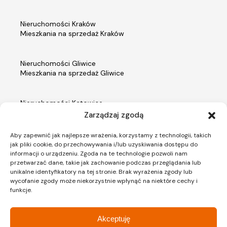
Nieruchomości Kraków
Mieszkania na sprzedaż Kraków
Nieruchomości Gliwice
Mieszkania na sprzedaż Gliwice
Nieruchomości Katowice
Mieszkania na sprzedaż Katowice
Zarządzaj zgodą
Aby zapewnić jak najlepsze wrażenia, korzystamy z technologii, takich
Nieruchomości Warszawa
jak pliki cookie, do przechowywania i/lub uzyskiwania dostępu do
Mieszkania na sprzedaż Warszawa
informacji o urządzeniu. Zgoda na te technologie pozwoli nam
przetwarzać dane, takie jak zachowanie podczas przeglądania lub
unikalne identyfikatory na tej stronie. Brak wyrażenia zgody lub
wycofanie zgody może niekorzystnie wpłynąć na niektóre cechy i
funkcje.
Materiały prezentowane na stronie internetowej ACTIV Investment mają charakter poglądowy,
a przedmiot zobowiązania dewelopera wynika z umowy stron oraz zatwierdzonej przez
właściwy organ dokumentacji projektowej, a także innych dokumentów, tj. prospektu
informacyjnego i standardu wykonania inwestycji oraz zawartych przez strony umów.
Akceptuję
Roślinność, umeblowanie i wyposażenie mieszkań stanowią jedynie element aranżacji.
Kolorystyka prezentowanych materiałów wynika z dokumentacji wykonawczej (np. wg skali